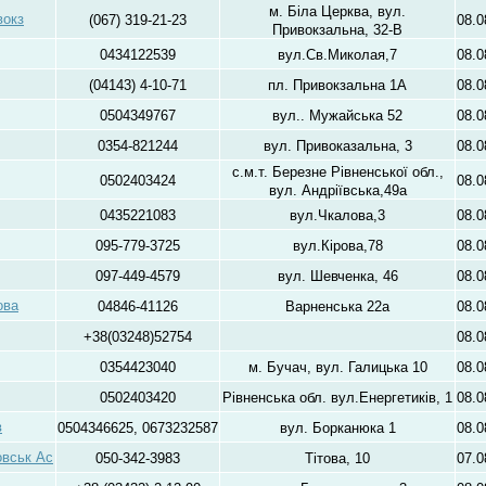
м. Біла Церква, вул.
вокз
(067) 319-21-23
08.0
Привокзальна, 32-В
0434122539
вул.Св.Миколая,7
08.0
(04143) 4-10-71
пл. Привокзальна 1А
08.0
0504349767
вул.. Мужайська 52
08.0
0354-821244
вул. Привоказальна, 3
08.0
с.м.т. Березне Рівненської обл.,
0502403424
08.0
вул. Андріївська,49а
0435221083
вул.Чкалова,3
08.0
095-779-3725
вул.Кірова,78
08.0
097-449-4579
вул. Шевченка, 46
08.0
ова
04846-41126
Варненська 22а
08.0
+38(03248)52754
08.0
0354423040
м. Бучач, вул. Галицька 10
08.0
0502403420
Рівненська обл. вул.Енергетиків, 1
08.0
в
0504346625, 0673232587
вул. Борканюка 1
08.0
овськ Ас
050-342-3983
Тітова, 10
07.0