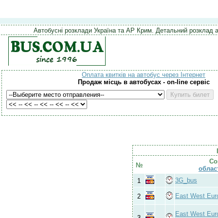
Автобусні розклади Україна та АР Крим. Детальний розклад а
Оплата квитків на автобус через Інтернет
Продаж місць в автобусах - on-line сервіс
Со
№
обла
3G_bus
1
East West Eur
2
East West Eur
3