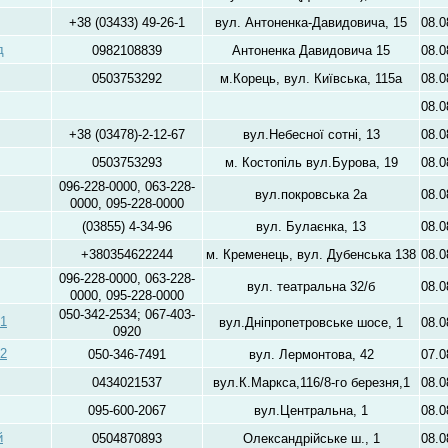
+38 (03433) 49-26-1
вул. Антоненка-Давидовича, 15
08.0
д
0982108839
Антоненка Давидовича 15
08.0
0503753292
м.Корець, вул. Київська, 115а
08.0
08.0
+38 (03478)-2-12-67
вул.Небесної сотні, 13
08.0
0503753293
м. Костопіль вул.Бурова, 19
08.0
096-228-0000, 063-228-
вул.покровська 2а
08.0
0000, 095-228-0000
(03855) 4-34-96
вул. Булаєнка, 13
08.0
+380354622244
м. Кременець, вул. Дубенська 138
08.0
096-228-0000, 063-228-
вул. театральна 32/б
08.0
0000, 095-228-0000
050-342-2534; 067-403-
-1
вул.Дніпропетровське шосе, 1
08.0
0920
-2
050-346-7491
вул. Лермонтова, 42
07.0
0434021537
вул.К.Маркса,116/8-го березня,1
08.0
095-600-2067
вул.Центральна, 1
08.0
й
0504870893
Олександрійське ш., 1
08.0