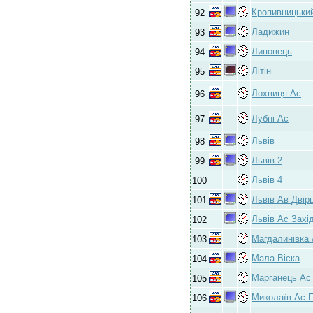
Кропивницьки
92
Ладижин
93
Липовець
94
Літін
95
Лохвиця Ас
96
Лубні Ас
97
Львів
98
Львів 2
99
Львів 4
100
Львів Ав Двір
101
Львів Ас Захі
102
Магдалинівка
103
Мала Віска
104
Марганець Ас
105
Миколаїв Ас 
106