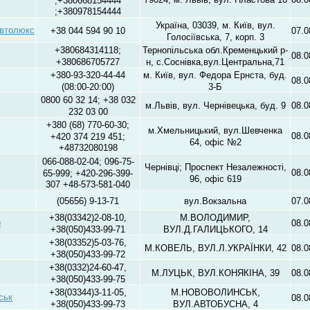
;+380978154444
Україна, 03039, м. Київ, вул.
втолюкс
+38 044 594 90 10
07.0
Голосіївська, 7, корп. 3
+380684314118;
Тернопільська обл.Кременцький р-
08.0
+380686705727
н, с.Соснівка,вул.Центральна,71
+380-93-320-44-44
м. Київ, вул. Федора Ернста, буд.
08.0
(08:00-20:00)
3-Б
0800 60 32 14; +38 032
м.Львів, вул. Чернівецька, буд. 9
08.0
232 03 00
+380 (68) 770-60-30;
м.Хмельницький, вул.Шевченка
08.0
+420 374 219 451;
64, офіс №2
+48732080198
066-088-02-04; 096-75-
Чернівці; Проспект Незалежності,
08.0
65-999; +420-296-399-
96, офіс 619
307 +48-573-581-040
(05656) 9-13-71
вул.Вокзальна
07.0
+38(03342)2-08-10,
М.ВОЛОДИМИР,
р
08.0
+38(050)433-99-71
ВУЛ.Д.ГАЛИЦЬКОГО, 14
+38(03352)5-03-76,
М.КОВЕЛЬ, ВУЛ.Л.УКРАЇНКИ, 42
08.0
+38(050)433-99-72
+38(0332)24-60-47,
М.ЛУЦЬК, ВУЛ.КОНЯКІНА, 39
08.0
+38(050)433-99-75
+38(03344)3-11-05,
М.НОВОВОЛИНСЬК,
ськ
08.0
+38(050)433-99-73
ВУЛ.АВТОБУСНА, 4