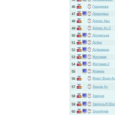
Городенка
46
Демидівка
47
Дніпро Авц
48
Дніпро Ас-2
49
Долинська
50
Дубно
51
Дубровиця
52
Житомир
53
Житомир-2
54
Жовква
55
Жовті Води А
56
Зіньків Ас
57
Зарічне
58
Звягель(Н.Вол
59
Здолбунів
60