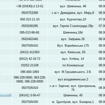
+38 (03430)-2-13-51
вул. Шевченка, 49
08.0
0503753288
с.м.т. Демидівка, вул. Миру,8
08.0
050-312-11-10
вул. Курчатова,10
07.0
0503200285
вул. Героїв Сталінграда 29р
07.0
095-013-98-68;
Шевченка,18б
08.0
0502402440
вул. Забрама 26
08.0
0507505410
Вул. Воробинська 175
08.0
(0412) 412303
вул. Київська, 93
08.0
(0412) 42-19-72
вул. Хлібна, 14
08.0
03252-21109
пл.Коновальця
08.0
с
095-600-1993
вул. М.Грушевського, 2-Б
08.0
096-228-0000, 063-228-
вул.воздвиженська 2
08.0
0000, 095-228-0000
с.м.т. Зарічне, вул. Центральна,
0507505419
08.0
75
інський)
(04141) 3-56-47
Шевченка, 45
08.0
0507505430
м. Здолбунів, вул. Базарна,1
08.0