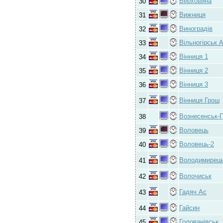
Верховина
30
Вижниця
31
Виноградів
32
Вільногірськ 
33
Вінниця 1
34
Вінниця 2
35
Вінниця 3
36
Вінниця Грош
37
Вознесенськ-
38
Воловець
39
Воловець-2
40
Володимирец
41
Волочиськ
42
Гадяч Ас
43
Гайсин
44
Голованівськ
45