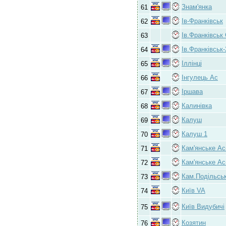
Знам'янка
61
Ів-Франківськ
62
Ів.Франківськ
63
Ів.Франківськ-
64
Іллінці
65
Інгулець Ас
66
Іршава
67
Калинівка
68
Калуш
69
Калуш 1
70
Кам'янське Ас
71
Кам'янське Ас
72
Кам.Подільсь
73
Київ VA
74
Київ Видубичі
75
Козятин
76