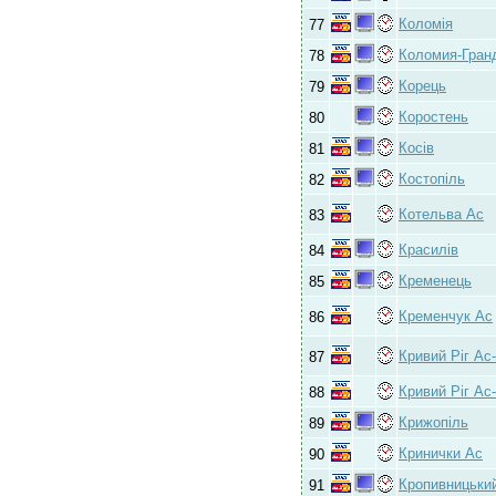
Коломія
77
Коломия-Гран
78
Корець
79
Коростень
80
Косів
81
Костопіль
82
Котельва Ас
83
Красилів
84
Кременець
85
Кременчук Ас
86
Кривий Ріг Ас
87
Кривий Ріг Ас
88
Крижопіль
89
Кринички Ас
90
Кропивницьки
91