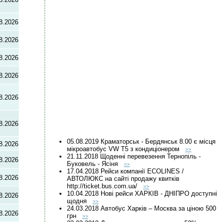
8.2026
8.2026
8.2026
8.2026
8.2026
8.2026
05.08.2019 Краматорськ - Бердянськ 8.00 є місця
8.2026
мікроавтобус VW T5 з кондиціонером
>>
21.11.2018 Щоденні перевезення Тернопіль -
8.2026
Буковель - Ясіня
>>
17.04.2018 Рейси компанії ECOLINES /
8.2026
АВТОЛЮКС на сайті продажу квитків
http://ticket.bus.com.ua/
>>
10.04.2018 Нові рейси ХАРКІВ - ДНІПРО доступні
8.2026
щодня
>>
24.03.2018 Автобус Харків – Москва за ціною 500
8.2026
грн
>>