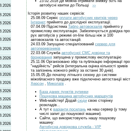
23.02.2018 Де можна отримати знижку 50% на
автобусні квитки до Польщі
8.2026
>>
Історія розвитку наших сервісів:
8.2026
25.08.09 Сервіс
оплати автобусних квитків через
Інтернет
прийнято до дослідної експлуатації.
8.2026
07.04.09 Підсистема
Табло автовокзалів
прийнято у
промислову експлуатацію. Забезпечується довідка про
8.2026
рух автобусів у режимі on-line більш ніж зі 100
8.2026
автовокзалів та автостанцій.
24.03.09 Запущено спеціалізований
сервер для
автоперевізників
8.2026
22.03.08 Служба
автобусної СМС довідки та
бронювання
запущена у промислову експлуатацію
8.2026
25.11.06 Організовано збір та публікацію інформації про
"надійність" рейсів (інтегральна оцінка кількості зривів
8.2026
та запізнень кожного рейсу за останні 30 днів).
8.2026
15.05.05 До початку літнього сезону до системи
міжобласного продажу вже підключено автостанції міст
8.2026
Херсон
,
Миколаїв
.
8.2026
База даних пунктів зупинки
Пошукова машина автобусних маршрутів
8.2026
Web-майстер! Додай
сюди
свою сторінку
розкладів...
8.2026
А тут є
варіанти посилань
на наш сервер (у тому
числі запит до пошукової машини).
8.2026
Сайти, що використовують нашу пошукову
машину:
8.2026
Автобусна довідкова служба - VIP