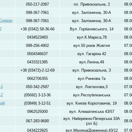
050-217-2087
пл. Привокзальна, 2
08.0
098-367-7061
вул. Залізнична, 30-А
08.0
 Сервер
098-367-7061
вул. Залізнична, 30-А
08.0
2
+38 (0342) 58-36-66
Вул. Горбачевського, 14
08.0
0434523483
вул.К.Маркса,78
08.0
098-256-4902
вул.50 років Жовтня
07.0
0504346637
вул. Гагаріна 42
08.0
0433321385
вул.Леніна,49
08.0
+38 (03472)-2-12-69
вул. Привокзальна, 3
08.0
0662706355
вул.Ринкова 7а
08.0
-1
050-342-2587
вул. Локтюхова,3
07.0
-2
(05692) 3-13-36
вул.Республіканська
07.0
кий
(03849) 3-12-51
вул. Князів Коріотовичів, 19
08.0
0962525000
вул. Алмаатинська 43/57
08.0
вул. Набережно-Печерська 10А
067-283-9690
08.0
(літ Б)
0434223925
вул.Мікояна(Довженка),43/12
07.0