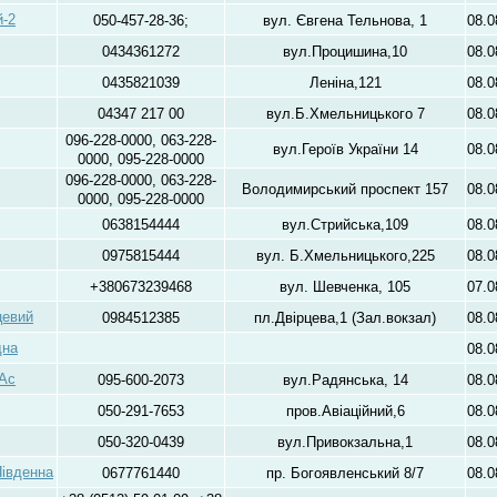
й-2
050-457-28-36;
вул. Євгена Тельнова, 1
08.0
0434361272
вул.Процишина,10
08.0
0435821039
Леніна,121
08.0
04347 217 00
вул.Б.Хмельницького 7
08.0
096-228-0000, 063-228-
вул.Героїв України 14
08.0
0000, 095-228-0000
096-228-0000, 063-228-
Володимирський проспект 157
08.0
0000, 095-228-0000
0638154444
вул.Стрийська,109
08.0
0975815444
вул. Б.Хмельницького,225
08.0
+380673239468
вул. Шевченка, 105
07.0
цевий
0984512385
пл.Двiрцева,1 (Зал.вокзал)
08.0
дна
08.0
 Ас
095-600-2073
вул.Радянська, 14
08.0
050-291-7653
пров.Авіаційний,6
08.0
050-320-0439
вул.Привокзальна,1
08.0
Південна
0677761440
пр. Богоявленський 8/7
08.0