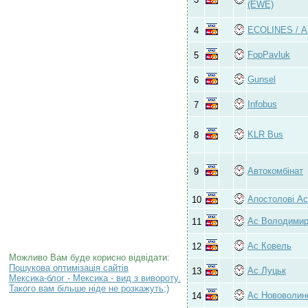
(EWE)
ECOLINES / А
4
FopPavluk
5
Gunsel
6
Infobus
7
KLR Bus
8
Автокомбінат
9
Апостолові Ас
10
Ас Володими
11
Ас Ковель
12
Можливо Вам буде корисно відвідати:
Пошукова оптимізація сайтів
Ас Луцьк
13
Мексика-блог - Мексика - вид з вивороту.
Такого вам більше ніде не розкажуть;)
Ас Нововолин
14