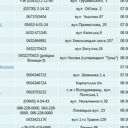
+38 (03432)-2-12-90
вул. Грушевського, 3
08.0
(03730) 2-14-32
вул. Об'їзна, 2
07.0
0673763404
вул. Чкалова 87
08.0
Ас
05653 6-01-24
вул.Промислова, 20
07.0
0432-671345
вул.Київська,8
08.0
0432464891
вул.Хмельницьке шосе,107
08.0
0432270423
вул.Ватутіна,18
08.0
0432270423 (довідка
вул.Чехова (супермаркет "Грош")
08.0
Вінниця-3)
Південна
07.0
0504346722
вул. Шевченка 1 а
07.0
0504346724
Карпатська б/н
08.0
с.м.т.Володимирець, вул.
ь
0503753222
08.0
Поліська,1
(03845) 4-04-43
вул. Незалежності,30
08.0
096-228-0000, 063-228-
Лохвицька вул. 23
08.0
0000, 095-228-0000
0433421176
вул.1-го Травня,129
08.0
+38-075-419-6885
Ленина,88
08.0