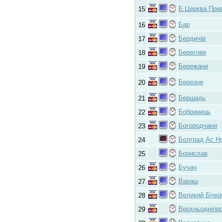
Б.Церква При
15
Бар
16
Бердичів
17
Берегове
18
Бережани
19
Березне
20
Бершадь
21
Бобринець
22
Богородчани
23
Болград Ас Н
24
Борислав
25
Бучач
26
Вараш
27
Великий Бічкі
28
Верхньодніпр
29