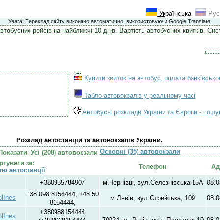
Українська
Рус
Увага! Переклад сайту виконано автоматично, використовуючи Google Translate.
втобусних рейсів на найближчі 10 днів. Вартість автобусних квитків. Си
Купити квиток на автобус, оплата банківськ
Табло автовокзалів у реальному часі
Автобусні розклади України та Європи - пошу
Розклад автостанцій та автовокзалів України.
Основні (35) автовокзали
Показати: Усі (208) автовокзали
ртувати за:
Телефон
Ад
стю
автостанції
+380955784907
м.Чернівці, вул.Селезнівська 15А
08.0
+38 098 8154444, +48 50
olInes
м.Львів, вул.Стрийська, 109
08.0
8154444,
+380988154444
olInes
79024, м. Львів, вул. Пластова 10
08.0
;+380668154444