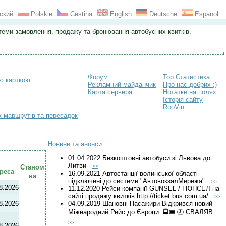
ский
Polskie
Cestina
English
Deutsche
Espanol
стеми замовлення, продажу та бронювання автобусних квитків.
Форум
Top Статистика
ою карткою
Рекламний майданчик
Про нас добрих ;)
Карта сервера
Нотатки на полях.
Історія сайту
RooVin
к маршрутів та пересадок
Новини та анонси:
01.04.2022 Безкоштовні автобуси зі Львова до
Литви
Станом
>>
реса
16.09.2021 Автостанції волинської області
на
підключені до системи "АвтовокзалМережа"
>>
8.2026
11.12.2020 Рейси компанії GUNSEL / ГЮНСЕЛ на
сайті продажу квитків http://ticket.bus.com.ua/
>>
8.2026
04.09.2019 Шановні Пасажири Відкрився новий
Міжнародний Рейс до Європи. 🚍🎟 🕗 СВАЛЯВ
>>
8.2026