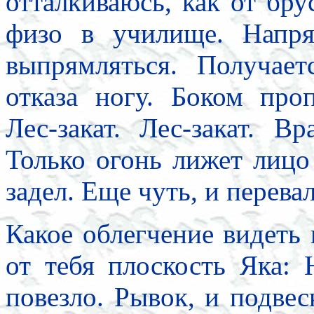
отталкиваюсь, как от бр
физо в училище. Напр
выпрямляться. Получает
отказа ногу. Боком про
Лес-закат. Лес-закат. В
Только огонь лижет лиц
задел. Еще чуть, и перева
Какое облегчение видеть
от тебя плоскость Яка:
повезло. Рывок, и подвес