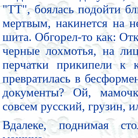
"ТТ", боялась подойти б
мертвым, накинется на н
шита. Обгорел-то как: От
черные лохмотья, на ли
перчатки прикипели к 
превратилась в бесформен
документы? Ой, мамочк
совсем русский, грузин, и
Вдалеке, поднимая ст