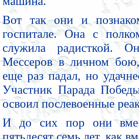
машина.
Вот так они и познако
госпитале. Она с полко
служила радисткой. О
Мессеров в личном бою,
еще раз падал, но удачне
Участник Парада Побед
освоил послевоенные реа
И до сих пор они вмес
пятьдесят семь лет, как в