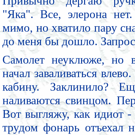
Привычно дергаю ручк
"Яка". Все, элерона не
мимо, но хватило пару сна
до меня бы дошло. Запро
Самолет неуклюже, но 
начал заваливаться влев
кабину. Заклинило? Е
наливаются свинцом. Пер
Вот выгляжу, как идиот -
трудом
фонарь отъехал н