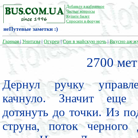
Добавьте в избранное
Частые вопросы
Купите билет
Спросите в форуме
неПутевые заметки :)
Главная
|
Унитазы
|
Огурец
|
Сон в майскую ночь
|
Вкусно аж ж
2700 мет
Дернул ручку управле
качнуло. Значит еще 
дотянуть до точки. Из по
струна, поток черного