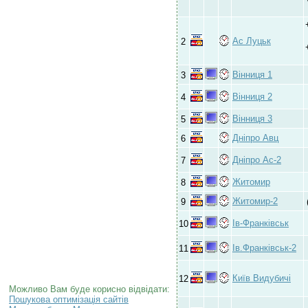
Ас Луцьк
2
Вінниця 1
3
Вінниця 2
4
Вінниця 3
5
Дніпро Авц
6
Дніпро Ас-2
7
Житомир
8
Житомир-2
9
Ів-Франківськ
10
Ів.Франківськ-2
11
Київ Видубичі
12
Можливо Вам буде корисно відвідати:
Пошукова оптимізація сайтів