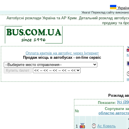
Україн
Увага! Переклад сайту виконано
Автобусні розклади Україна та АР Крим. Детальний розклад автобусн
продажу та бро
Оплата квитків на автобус через Інтернет
к
Продаж місць в автобусах - on-line сервіс
м
Розклад ав
Усі (2
Показати:
Сортувати за
№
областю
автоста
Ас Ковель
1