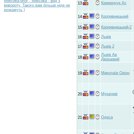
Мексика-блог - Мексика - вид з
Кременчук Ас
13
вивороту. Такого вам більше ніде не
розкажуть;)
Кропивницький
14
Кропивницький-2
15
Львів
16
Львів 2
17
Львів Ав
18
Двірцевий
Миколаїв Оріон
19
Мукачеві
20
Одеса
21