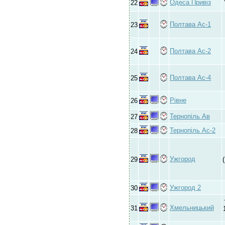
Одеса Привіз
22
Полтава Ас-1
23
Полтава Ас-2
24
Полтава Ас-4
25
Рівне
26
Тернопіль Ав
27
Тернопіль Ас-2
28
Ужгород
29
Ужгород 2
30
Хмельницький
31