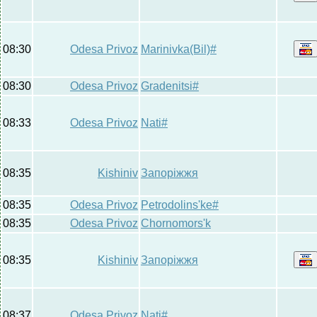
08:30
Odesa Privoz
Marinivka(Bil)#
08:30
Odesa Privoz
Gradenitsi#
08:33
Odesa Privoz
Nati#
08:35
Kishiniv
Запоріжжя
08:35
Odesa Privoz
Petrodolins'ke#
08:35
Odesa Privoz
Chornomors'k
08:35
Kishiniv
Запоріжжя
08:37
Odesa Privoz
Nati#