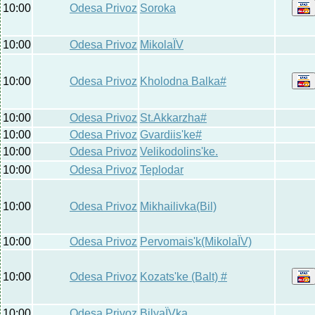
10:00
Odesa Privoz
Soroka
10:00
Odesa Privoz
MikolaЇV
10:00
Odesa Privoz
Kholodna Balka#
10:00
Odesa Privoz
St.Akkarzha#
10:00
Odesa Privoz
Gvardiis'ke#
10:00
Odesa Privoz
Velikodolins'ke.
10:00
Odesa Privoz
Teplodar
10:00
Odesa Privoz
Mikhailivka(Bil)
10:00
Odesa Privoz
Pervomais'k(MikolaЇV)
10:00
Odesa Privoz
Kozats'ke (Balt) #
10:00
Odesa Privoz
BilyaЇVka