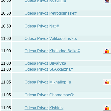
10:50
Odesa Privoz
Rozdil'na
10:50
Odesa Privoz
Petrodolins'ke#
10:50
Odesa Privoz
Nati#
11:00
Odesa Privoz
Velikodolins'ke.
11:00
Odesa Privoz
Kholodna Balka#
11:00
Odesa Privoz
BilyaЇVka
11:00
Odesa Privoz
St.Akkarzha#
11:05
Odesa Privoz
Mikhailopil'#
11:05
Odesa Privoz
Chornomors'k
11:05
Odesa Privoz
Kishiniv