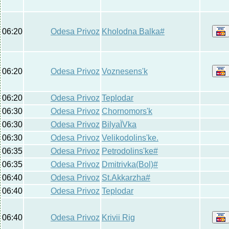
06:20
Odesa Privoz
Kholodna Balka#
06:20
Odesa Privoz
Voznesens'k
06:20
Odesa Privoz
Teplodar
06:30
Odesa Privoz
Chornomors'k
06:30
Odesa Privoz
BilyaЇVka
06:30
Odesa Privoz
Velikodolins'ke.
06:35
Odesa Privoz
Petrodolins'ke#
06:35
Odesa Privoz
Dmitrivka(Bol)#
06:40
Odesa Privoz
St.Akkarzha#
06:40
Odesa Privoz
Teplodar
06:40
Odesa Privoz
Krivii Rig