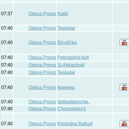
07:37
Odesa Privoz
Nati#
07:40
Odesa Privoz
Teplodar
07:40
Odesa Privoz
BilyaЇVka
07:40
Odesa Privoz
Petrodolins'ke#
07:40
Odesa Privoz
St.Akkarzha#
07:40
Odesa Privoz
Teplodar
07:40
Odesa Privoz
Іванівка
07:40
Odesa Privoz
Velikodolins'ke.
07:40
Odesa Privoz
Chornomors'k
07:40
Odesa Privoz
Kholodna Balka#