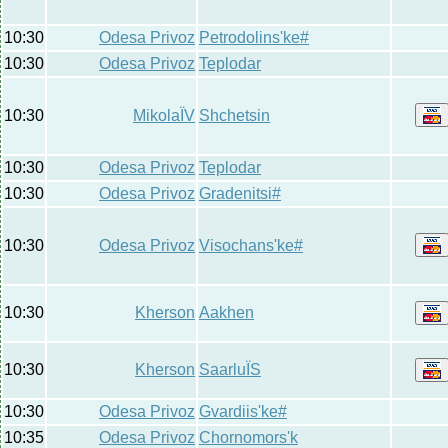
10:30
Odesa Privoz
Petrodolins'ke#
10:30
Odesa Privoz
Teplodar
10:30
MikolaЇV
Shchetsin
10:30
Odesa Privoz
Teplodar
10:30
Odesa Privoz
Gradenitsi#
10:30
Odesa Privoz
Visochans'ke#
10:30
Kherson
Aakhen
10:30
Kherson
SaarluЇS
10:30
Odesa Privoz
Gvardiis'ke#
10:35
Odesa Privoz
Chornomors'k