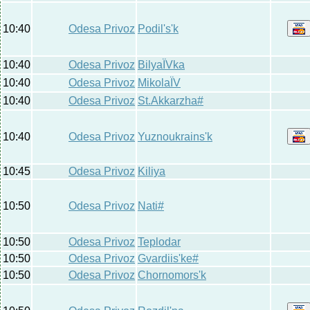
10:40
Odesa Privoz
Podil's'k
10:40
Odesa Privoz
BilyaЇVka
10:40
Odesa Privoz
MikolaЇV
10:40
Odesa Privoz
St.Akkarzha#
10:40
Odesa Privoz
Yuznoukraіns'k
10:45
Odesa Privoz
Kiliya
10:50
Odesa Privoz
Nati#
10:50
Odesa Privoz
Teplodar
10:50
Odesa Privoz
Gvardiis'ke#
10:50
Odesa Privoz
Chornomors'k