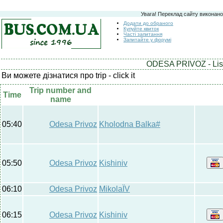
Увага! Переклад сайту виконано
Додати до обраного
Купуйте квиток
Часті запитання
Запитайте у форумі
ODESA PRIVOZ - List
Ви можете дізнатися про trip - click it
Trip number and
Time
name
05:40
Odesa Privoz
Kholodna Balka#
05:50
Odesa Privoz
Kishiniv
06:10
Odesa Privoz
MikolaЇV
06:15
Odesa Privoz
Kishiniv