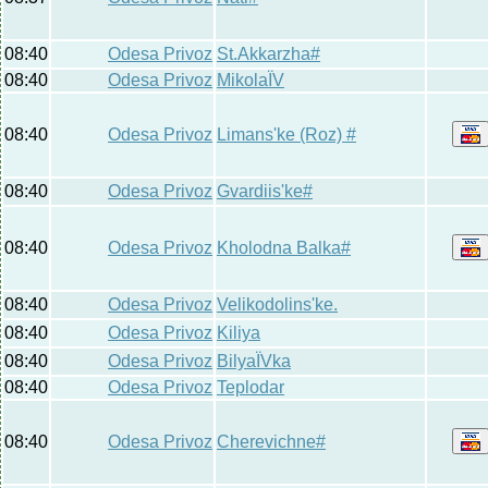
08:40
Odesa Privoz
St.Akkarzha#
08:40
Odesa Privoz
MikolaЇV
08:40
Odesa Privoz
Limans'ke (Roz) #
08:40
Odesa Privoz
Gvardiis'ke#
08:40
Odesa Privoz
Kholodna Balka#
08:40
Odesa Privoz
Velikodolins'ke.
08:40
Odesa Privoz
Kiliya
08:40
Odesa Privoz
BilyaЇVka
08:40
Odesa Privoz
Teplodar
08:40
Odesa Privoz
Cherevichne#