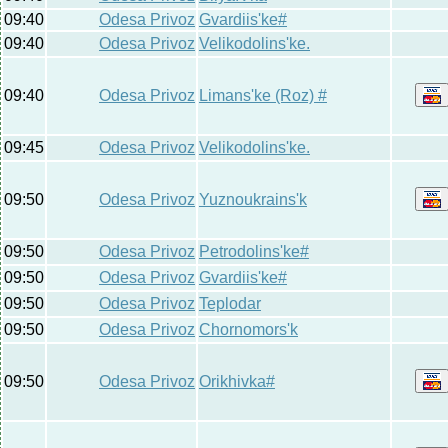
09:40
Odesa Privoz
Gvardiis'ke#
09:40
Odesa Privoz
Velikodolins'ke.
09:40
Odesa Privoz
Limans'ke (Roz) #
09:45
Odesa Privoz
Velikodolins'ke.
09:50
Odesa Privoz
Yuznoukraіns'k
09:50
Odesa Privoz
Petrodolins'ke#
09:50
Odesa Privoz
Gvardiis'ke#
09:50
Odesa Privoz
Teplodar
09:50
Odesa Privoz
Chornomors'k
09:50
Odesa Privoz
Orikhivka#