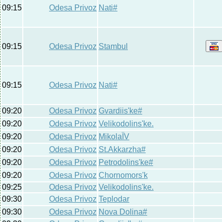
09:15
Odesa Privoz
Nati#
09:15
Odesa Privoz
Stambul
09:15
Odesa Privoz
Nati#
09:20
Odesa Privoz
Gvardiis'ke#
09:20
Odesa Privoz
Velikodolins'ke.
09:20
Odesa Privoz
MikolaЇV
09:20
Odesa Privoz
St.Akkarzha#
09:20
Odesa Privoz
Petrodolins'ke#
09:20
Odesa Privoz
Chornomors'k
09:25
Odesa Privoz
Velikodolins'ke.
09:30
Odesa Privoz
Teplodar
09:30
Odesa Privoz
Nova Dolina#