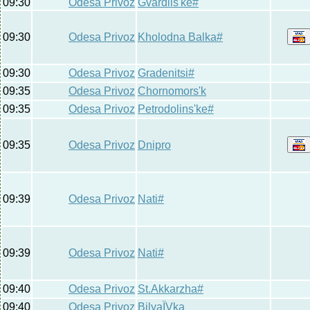
09:30
Odesa Privoz
Gvardiis'ke#
09:30
Odesa Privoz
Kholodna Balka#
09:30
Odesa Privoz
Gradenitsi#
09:35
Odesa Privoz
Chornomors'k
09:35
Odesa Privoz
Petrodolins'ke#
09:35
Odesa Privoz
Dnipro
09:39
Odesa Privoz
Nati#
09:39
Odesa Privoz
Nati#
09:40
Odesa Privoz
St.Akkarzha#
09:40
Odesa Privoz
BilyaЇVka