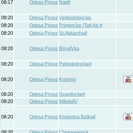
08:17
Odesa Privoz
Nati#
08:20
Odesa Privoz
Velikodolins'ke.
08:20
Odesa Privoz
Primors'ke (Tat) Ap #
08:20
Odesa Privoz
St.Akkarzha#
08:20
Odesa Privoz
BilyaЇVka
08:20
Odesa Privoz
Petrodolins'ke#
08:20
Odesa Privoz
Kishiniv
08:20
Odesa Privoz
Gvardiis'ke#
08:20
Odesa Privoz
MikolaЇV
08:20
Odesa Privoz
Kholodna Balka#
08:20
Odesa Privoz
Chornomors'k