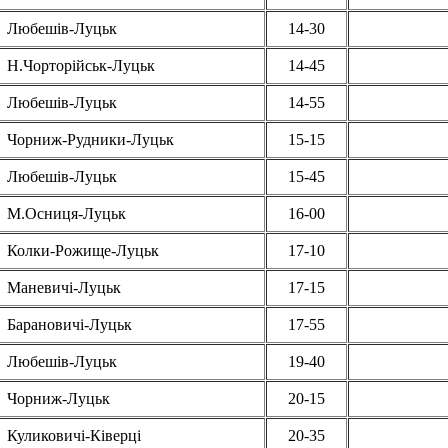
Любешів-Луцьк
14-30
Н.Чорторійськ-Луцьк
14-45
Любешів-Луцьк
14-55
Чорниж-Рудники-Луцьк
15-15
Любешів-Луцьк
15-45
М.Осниця-Луцьк
16-00
Колки-Рожище-Луцьк
17-10
Маневичі-Луцьк
17-15
Барановичі-Луцьк
17-55
Любешів-Луцьк
19-40
Чорниж-Луцьк
20-15
Куликовичі-Ківерці
20-35