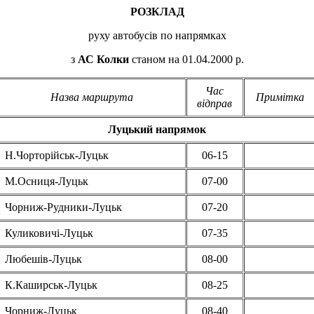
РОЗКЛАД
руху автобусів по напрямках
з
АС Колки
станом на 01.
04.2000
р.
Час
Назва маршрута
Примітка
відправ
Луцький напрямок
Н.Чорторійськ-Луцьк
06-15
М.Осниця-Луцьк
07-00
Чорниж-Рудники-Луцьк
07-20
Куликовичі-Луцьк
07-35
Любешів-Луцьк
08-00
К.Каширськ-Луцьк
08-25
Чорниж-Луцьк
08-40