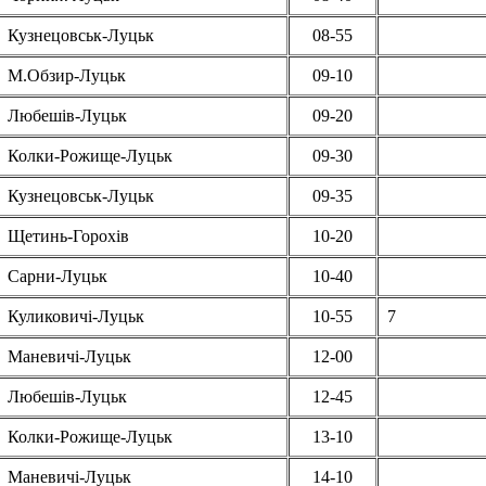
Кузнецовськ-Луцьк
08-55
М.Обзир-Луцьк
09-10
Любешів-Луцьк
09-20
Колки-Рожище-Луцьк
09-30
Кузнецовськ-Луцьк
09-35
Щетинь-Горохів
10-20
Сарни-Луцьк
10-40
Куликовичі-Луцьк
10-55
7
Маневичі-Луцьк
12-00
Любешів-Луцьк
12-45
Колки-Рожище-Луцьк
13-10
Маневичі-Луцьк
14-10