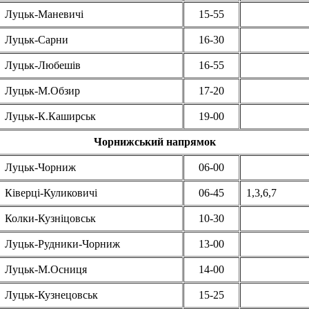
Луцьк-Маневичі
15-55
Луцьк-Сарни
16-30
Луцьк-Любешів
16-55
Луцьк-М.Обзир
17-20
Луцьк-К.Каширськ
19-00
Чорнижський напрямок
Луцьк-Чорниж
06-00
Ківерці-Куликовичі
06-45
1,3,6,7
Колки-Кузніцовськ
10-30
Луцьк-Рудники-Чорниж
13-00
Луцьк-М.Осниця
14-00
Луцьк-Кузнецовськ
15-25