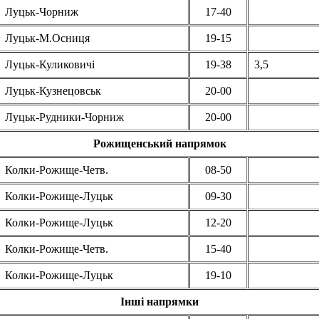
Луцьк-Чорниж
17-40
Луцьк-М.Осниця
19-15
Луцьк-Куликовичі
19-38
3,5
Луцьк-Кузнецовськ
20-00
Луцьк-Рудники-Чорниж
20-00
Рожищенський напрямок
Колки-Рожище-Четв.
08-50
Колки-Рожище-Луцьк
09-30
Колки-Рожище-Луцьк
12-20
Колки-Рожище-Четв.
15-40
Колки-Рожище-Луцьк
19-10
Інші напрямки