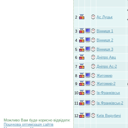
Ас Луцьк
2
Вінниця 1
3
Вінниця 2
4
Вінниця 3
5
Дніпро Авц
6
Дніпро Ас-2
7
Житомир
8
Житомир-2
9
Ів-Франківськ
10
Ів.Франківськ-2
11
Київ Видубичі
12
Можливо Вам буде корисно відвідати:
Пошукова оптимізація сайтів