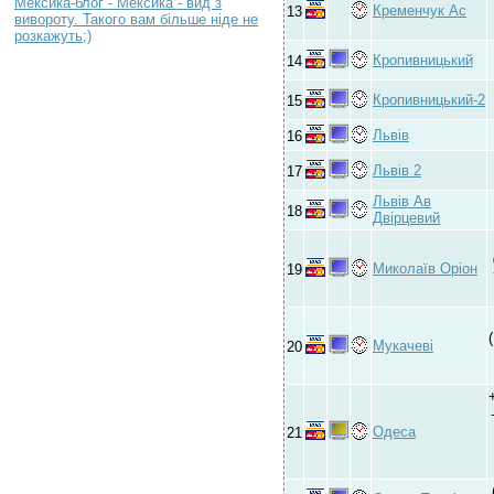
Мексика-блог - Мексика - вид з
Кременчук Ас
13
вивороту. Такого вам більше ніде не
розкажуть;)
Кропивницький
14
Кропивницький-2
15
Львів
16
Львів 2
17
Львів Ав
18
Двірцевий
Миколаїв Оріон
19
Мукачеві
20
Одеса
21