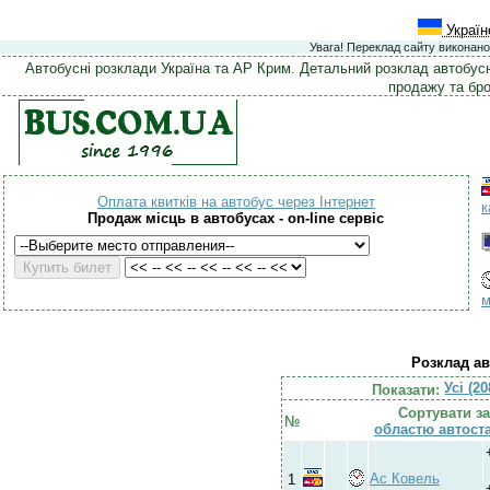
Україн
Увага! Переклад сайту виконано
Автобусні розклади Україна та АР Крим. Детальний розклад автобусн
продажу та бро
Оплата квитків на автобус через Інтернет
к
Продаж місць в автобусах - on-line сервіс
м
Розклад ав
Усі (2
Показати:
Сортувати за
№
областю
автоста
Ас Ковель
1