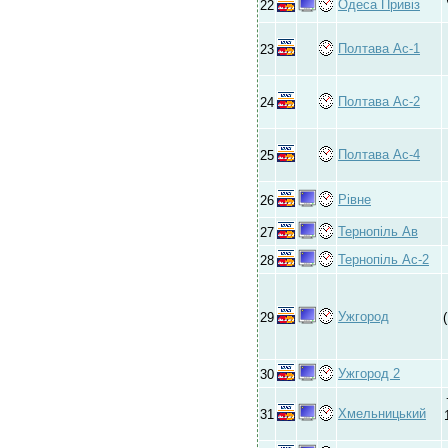
Одеса Привіз
22
Полтава Ас-1
23
Полтава Ас-2
24
Полтава Ас-4
25
Рівне
26
Тернопіль Ав
27
Тернопіль Ас-2
28
Ужгород
29
Ужгород 2
30
Хмельницький
31