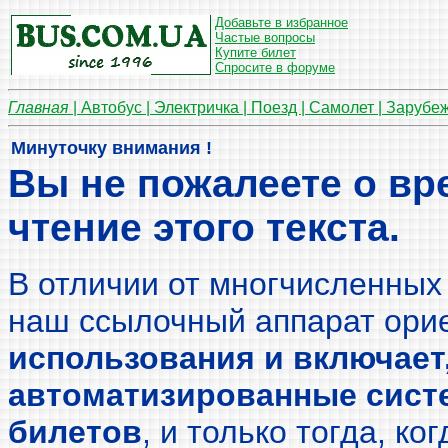
Добавьте в избранное
Частые вопросы
Купите билет
Спросите в форуме
Главная
|
Автобус |
Электричка |
Поезд |
Самолет |
Зарубе
Минуточку внимания !
Вы не пожалеете о вр
чтение этого текста.
В отличии от многчисленных 
наш ссылочный аппарат ори
использования и включает,
автоматизированные сист
билетов
, и только тогда, ко